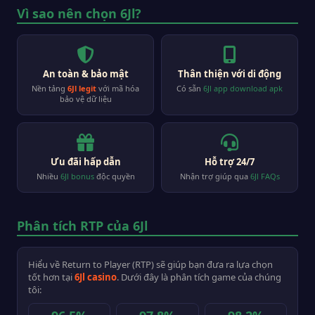
Vì sao nên chọn 6Jl?
An toàn & bảo mật
Thân thiện với di động
Nền tảng
6Jl legit
với mã hóa
Có sẵn
6Jl app download apk
bảo vệ dữ liệu
Ưu đãi hấp dẫn
Hỗ trợ 24/7
Nhiều
6Jl bonus
độc quyền
Nhận trợ giúp qua
6Jl FAQs
Phân tích RTP của 6Jl
Hiểu về Return to Player (RTP) sẽ giúp bạn đưa ra lựa chọn
tốt hơn tại
6Jl casino
. Dưới đây là phân tích game của chúng
tôi: