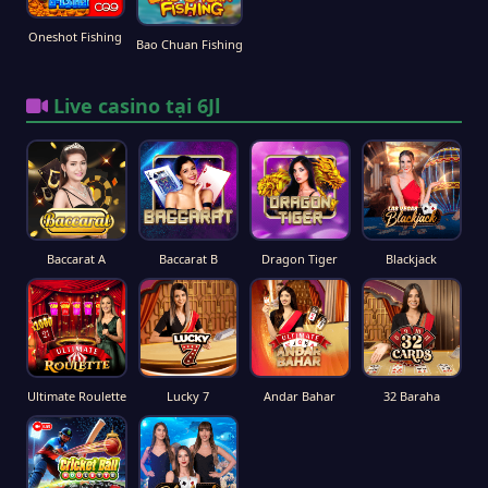
Oneshot Fishing
Bao Chuan Fishing
Live casino tại 6Jl
Baccarat A
Baccarat B
Dragon Tiger
Blackjack
Ultimate Roulette
Lucky 7
Andar Bahar
32 Baraha