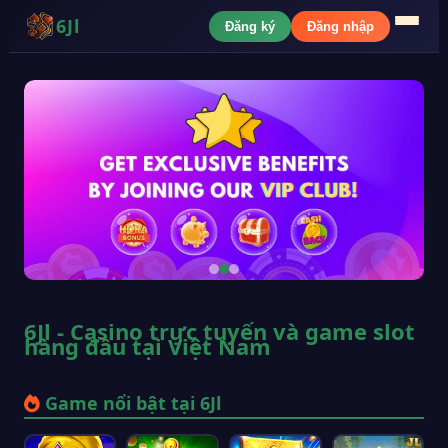
6Jl
Đăng ký
Đăng nhập
6Jl - Casino trực tuyến và game slot
hàng đầu tại Việt Nam
Game nổi bật tại 6Jl